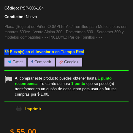
Código:
PSP-003-1C4
Condición:
Nuevo
Placa (Seguro) de Piñón COMPLETA c/ Tornillos para Motocicletas con
motores 300cc - Vento Alpina 300 - Rocketman 300 - Screamer 300 y
modelos compatibles - - - INCLUYE: Par de Tornillos - - -
39
Pieza(s) en el Inventario en Tiempo Real
Tweet
Compartir
Google+
Al comprar este producto puedes obtener hasta
1
punto
recompensa
. Tu carrito sumará
1
punto
que se puede(n)
transformar en un cupón de descuento para usar en futuras
compras por
$ 1.00
.
Imprimir
$ 55.00