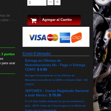
a
ntas de
Agregar al Carrito
árter - - -
Envío Estimado:
a
3
puntos
se
Entrega en Oficinas de
o para usar
Motorefacciones.Mx - Pago c/ Entrega
CDMX:
$ 0.00
Recoges Personalmente en las Oficinas de
Motorefacciones.Mx de la CDMX en Horario Hábil - SIN
COSTO
SEPOMEX - Correo Registrado Nacional
a todo México:
$ 75.00
9 a 20 días habiles después de que te enviamos tu
guía - NOTA: Arriba de 3 Kg recoges en la Oficina de
Correo que te Corresponde