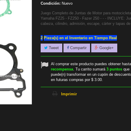
Condición:
Nuevo
Juego Completo de Juntas de Motor para motociclet
Yamaha FZ25 - FZ250 - Fazer 250 - - - INCLUYE: Ju
cabeza, cilindro, admisión, escape, cárter y tapas de c
2
Pieza(s) en el Inventario en Tiempo Real
Tweet
Compartir
Google+
Al comprar este producto puedes obtener hast
recompensa
. Tu carrito sumará
3
puntos
que 
puede(n) transformar en un cupón de descuent
en futuras compras por
$ 3.00
.
Imprimir