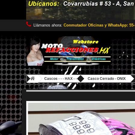
Llámanos ahora:
Conmutador Oficinas y WhatsApp: 55-
Cascos - - - HAX - - -
Casco Cerrado - ONIX