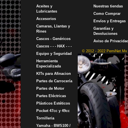
Aceites y
Nuestras tiendas
Lubricantes
Como Comprar
Accesorios
Envíos y Entregas
Camaras, Llantas y
Garantías y
Rines
Devoluciones
Cascos - Genéricos
Aviso de Privacida
Cascos - - - HAX - - -
© 2012 - 2022 PemiNet.Mx
Equipo y Seguridad
Herramienta
Especializada
KITs para Afinacion
Partes de Carrocería
Partes de Motor
Partes Eléctricas
Plásticos Estéticos
Pocket 47cc y 49cc
Tornilleria
Yamaha - BWS100 /