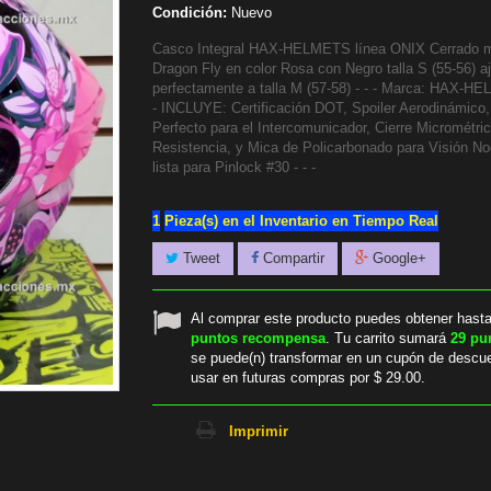
Condición:
Nuevo
Casco Integral HAX-HELMETS línea ONIX Cerrado 
Dragon Fly en color Rosa con Negro talla S (55-56) a
perfectamente a talla M (57-58) - - - Marca: HAX-HE
- INCLUYE: Certificación DOT, Spoiler Aerodinámico
Perfecto para el Intercomunicador, Cierre Micrométric
Resistencia, y Mica de Policarbonado para Visión No
lista para Pinlock #30 - - -
1
Pieza(s) en el Inventario en Tiempo Real
Tweet
Compartir
Google+
Al comprar este producto puedes obtener hast
puntos recompensa
. Tu carrito sumará
29
pu
se puede(n) transformar en un cupón de descu
usar en futuras compras por
$ 29.00
.
Imprimir