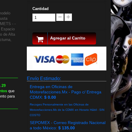
Cantidad
modelo
justa
LMETS - -
, Espacio
o de Alta
Agregar al Carrito
cturna,
Envío Estimado:
a
29
Entrega en Oficinas de
ntos
que
Motorefacciones.Mx - Pago c/ Entrega
ento para
CDMX:
$ 0.00
Recoges Personalmente en las Oficinas de
Motorefacciones.Mx de la CDMX en Horario Hábil - SIN
COSTO
SEPOMEX - Correo Registrado Nacional
a todo México:
$ 135.00