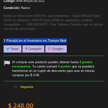
Código:
ARA-WSDG-01-1G2
Condición:
Nuevo
Araña de Velocímetro DIGITAL para Motonetas - Italika WS150 Sport
(2026 en adelante) / WS175 Sport (2026 en adelante) y modelos
compatibles - - - IMPORTANTE: Para Tableros Digitales que no utilizan
chicote de velocímetro - - -
3
Pieza(s) en el Inventario en Tiempo Real
Tweet
Compartir
Google+
Al comprar este producto puedes obtener hasta
4
puntos
recompensa
. Tu carrito sumará
4
puntos
que se puede(n)
transformar en un cupón de descuento para usar en futuras
compras por
$ 4.00
.
Imprimir
$ 248.00