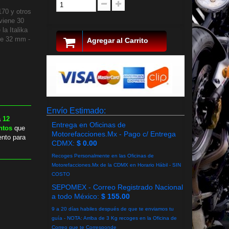
170 y otros
viene 30
la Italika
de 32 mm -
Agregar al Carrito
Envío Estimado:
a
12
Entrega en Oficinas de
ntos
que
Motorefacciones.Mx - Pago c/ Entrega
ento para
CDMX:
$ 0.00
Recoges Personalmente en las Oficinas de
Motorefacciones.Mx de la CDMX en Horario Hábil - SIN
COSTO
SEPOMEX - Correo Registrado Nacional
a todo México:
$ 155.00
9 a 20 días habiles después de que te enviamos tu
guía - NOTA: Arriba de 3 Kg recoges en la Oficina de
Correo que te Corresponde