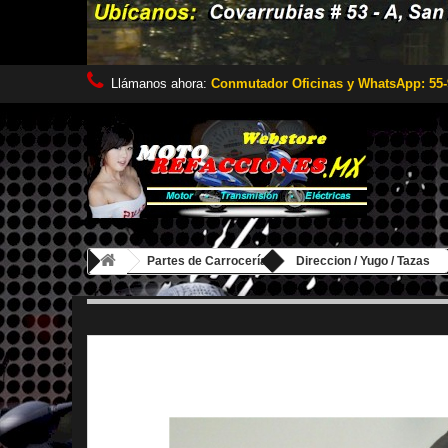
Llámanos ahora:
Conmutador Oficinas y WhatsApp: 55-
Partes de Carrocería
Direccion / Yugo / Tazas