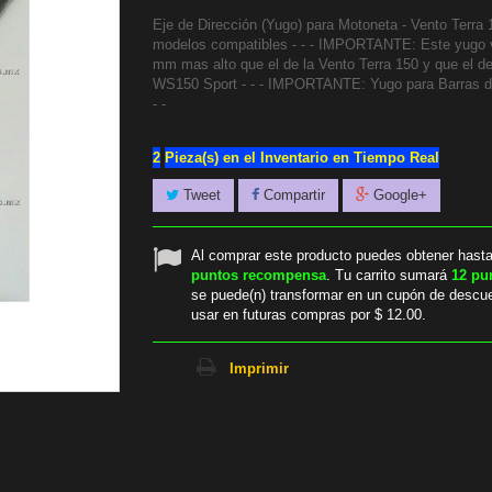
Eje de Dirección (Yugo) para Motoneta - Vento Terra 
modelos compatibles - - - IMPORTANTE: Este yugo 
mm mas alto que el de la Vento Terra 150 y que el de 
WS150 Sport - - - IMPORTANTE: Yugo para Barras 
- -
2
Pieza(s) en el Inventario en Tiempo Real
Tweet
Compartir
Google+
Al comprar este producto puedes obtener hast
puntos recompensa
. Tu carrito sumará
12
pu
se puede(n) transformar en un cupón de descu
usar en futuras compras por
$ 12.00
.
Imprimir