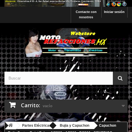
Contacte con
Iniciar sesión
nosotros
Carrito:
vacío
Partes Eléctricas
Bujia y Capuchon
Capuchon