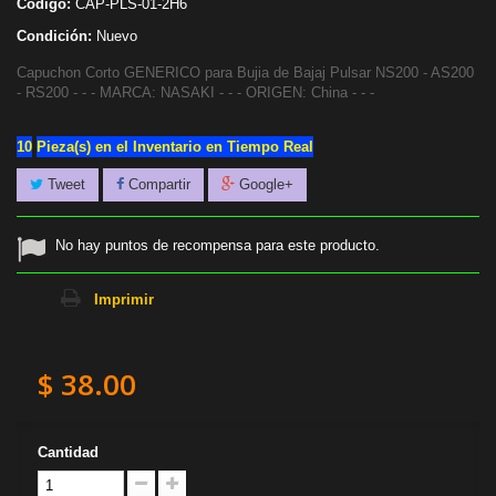
Código:
CAP-PLS-01-2H6
Condición:
Nuevo
Capuchon Corto GENERICO para Bujia de Bajaj Pulsar NS200 - AS200
- RS200 - - - MARCA: NASAKI - - - ORIGEN: China - - -
10
Pieza(s) en el Inventario en Tiempo Real
Tweet
Compartir
Google+
No hay puntos de recompensa para este producto.
Imprimir
$ 38.00
Cantidad