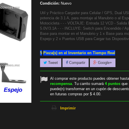
Condición:
Nuevo
Util y Práctico Cargador para Celular / GPS, Dual U
potencia de 3.1 A, para montaje al Manubrio o al Esp
Motocicleta - - - VOLTAJE: Entrada 12 VCD - Salida 
5.0V/3.1A - - - INCLUYE: Switch para Encendido / A
Base para montar en el Manubrio y 1 x Base para mo
Espejo y 2 x Puertos USB para Cargar tus Dispositivo
5
Pieza(s) en el Inventario en Tiempo Real
Tweet
Compartir
Google+
Al comprar este producto puedes obtener hast
recompensa
. Tu carrito sumará
4
puntos
que 
puede(n) transformar en un cupón de descuent
en futuras compras por
$ 4.00
.
Imprimir