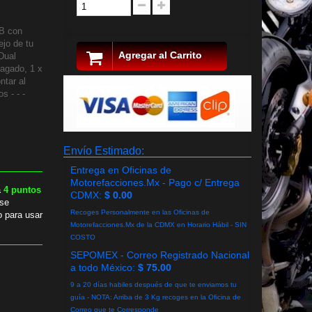
SB con
ejo de tu
Agregar al Carrito
Dual
pagado, 1 x
ntar al
s - - -
Envío Estimado:
Entrega en Oficinas de
Motorefacciones.Mx - Pago c/ Entrega
a
4
puntos
CDMX:
$ 0.00
se
Recoges Personalmente en las Oficinas de
o para usar
Motorefacciones.Mx de la CDMX en Horario Hábil - SIN
COSTO
SEPOMEX - Correo Registrado Nacional
a todo México:
$ 75.00
9 a 20 días habiles después de que te enviamos tu
guía - NOTA: Arriba de 3 Kg recoges en la Oficina de
Correo que te Corresponde