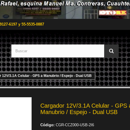
9127-6197 y 55-5535-0887
 12V/3.1A Celular - GPS a Manubrio / Espejo - Dual USB
Cargador 12V/3.1A Celular - GPS 
Manubrio / Espejo - Dual USB
Código:
CGR-CCZ000-USB-2I6