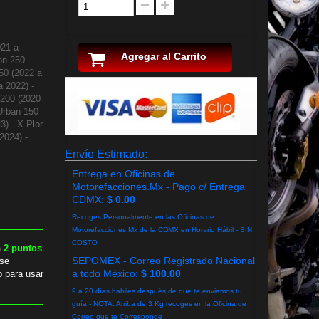
021 a
Agregar al Carrito
kon 250
150 (2022 a
a 2022) -
 200 (2020
 Urban 150
3) - X-Plor
2024) -
Envío Estimado:
Entrega en Oficinas de
Motorefacciones.Mx - Pago c/ Entrega
CDMX:
$ 0.00
Recoges Personalmente en las Oficinas de
Motorefacciones.Mx de la CDMX en Horario Hábil - SIN
COSTO
a
2
puntos
SEPOMEX - Correo Registrado Nacional
se
a todo México:
$ 100.00
o para usar
9 a 20 días habiles después de que te enviamos tu
guía - NOTA: Arriba de 3 Kg recoges en la Oficina de
Correo que te Corresponde