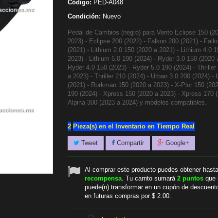
Código:
PED-A048
Condición:
Nuevo
Pedal de Cambios (negro) para Vento Eclipse 150 (2
2023) - Eclipse 200 (2022) - Falkon 200 (2021) - Fal
(2021) - Lithium 2.0 150 (2020 a 2021) - Lithium 4.0 
2023) - Lithium 5.0 190 (2024) - Ryder 3.0 150 (2020 
Ryder 4.0 150 (2023) - Ryder 5.0 190 (2024) - Thriller
a 2023) - Thriller 210 (2024) - Urban 3.0 200 (2024) -
(2021) - Rorkman 150 (2020 a 2023) - X-Plor 150 (202
190 (2024) - Xpress 150 (2020 a 2023) - Xpress 170 (
Alpina 300 (2023 a 2024) y modelos compatibles.
2
Pieza(s) en el Inventario en Tiempo Real
Tweet
Compartir
Google+
Al comprar este producto puedes obtener hast
recompensa
. Tu carrito sumará
2
puntos
que 
puede(n) transformar en un cupón de descuent
en futuras compras por
$ 2.00
.