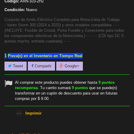
Código:
ARN-103-2H2
Condición:
Nuevo
Conjunto de Arnés Eléctrico Completo para Motocicleta de Trabajo
- Vento Storm 300 (2024 a 2025) y otros modelos compatibles - - -
(INCLUYE: Fusible de Cristal, Porta Fusible y Conectores para todos
los componentes eléctricos de la Motocicleta.) - - - - - (CDI tipo DC 5
puntas macho, entrada cuadrada) - - -
1
Pieza(s) en el Inventario en Tiempo Real
Tweet
Compartir
Google+
Al comprar este producto puedes obtener hasta
9
puntos
recompensa
. Tu carrito sumará
9
puntos
que se puede(n)
transformar en un cupón de descuento para usar en futuras
compras por
$ 9.00
.
Imprimir