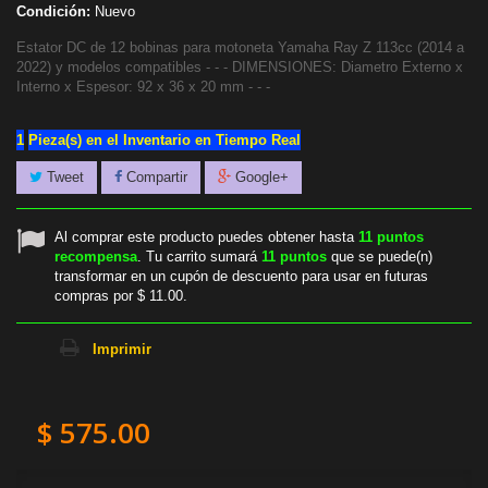
Condición:
Nuevo
Estator DC de 12 bobinas para motoneta Yamaha Ray Z 113cc (2014 a
2022) y modelos compatibles - - - DIMENSIONES: Diametro Externo x
Interno x Espesor: 92 x 36 x 20 mm - - -
1
Pieza(s) en el Inventario en Tiempo Real
Tweet
Compartir
Google+
Al comprar este producto puedes obtener hasta
11
puntos
recompensa
. Tu carrito sumará
11
puntos
que se puede(n)
transformar en un cupón de descuento para usar en futuras
compras por
$ 11.00
.
Imprimir
$ 575.00