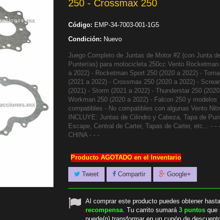
250 - Crossmax 250
Código:
EMP-34-7003-001-1G5
Condición:
Nuevo
Juego Completo de Juntas de Motor #2 (con Junta d
Punterías) para motocicleta 250cc Vento Rocketman
a 2022) - Rocketman Sport 250 (2020 a 2022) - Torn
(2021 a 2022) - Crossmax 250 (2020 a 2022) - Screa
(2021) - Storm (2021 a 2022) - Thunderstar 250 (2020
Workman 250 (2020 a 2022) - Falcon 250 y modelos
compatibles - No compatibles con algunas Vento Nitro
INCLUYE: Juntas de Cilindro y Cabeza, Tapa de Punt
Escape, Central de Carter, Tapas de Carter, etc... - - 
CHINA - - -
Producto AGOTADO en el Inventario
Tweet
Compartir
Google+
Al comprar este producto puedes obtener hast
recompensa
. Tu carrito sumará
3
puntos
que 
puede(n) transformar en un cupón de descuent