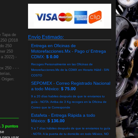
e Tapa de
Envío Estimado:
 250 (2018
Entrega en Oficinas de
ado 250
Motorefacciones.Mx - Pago c/ Entrega
mer 250
CDMX:
$ 0.00
 a 2022) -
Recoges Personalmente en las Oficinas de
x 250 - - -
Motorefacciones.Mx de la CDMX en Horario Hábil - SIN
erías,
COSTO
- Origen:
SEPOMEX - Correo Registrado Nacional
a todo México:
$ 75.00
9 a 20 días habiles después de que te enviamos tu
guía - NOTA: Arriba de 3 Kg recoges en la Oficina de
Correo que te Corresponde
Estafeta - Entrega Rápida a todo
México:
$ 136.00
a
3
puntos
5 a 7 días hábiles después de que te enviamos tu guía
se
- NOTA: A la puerta de tu domicilio en todo México, NO
o para usar