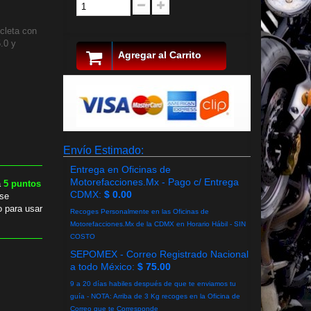
cleta con
.0 y
Agregar al Carrito
Envío Estimado:
Entrega en Oficinas de
Motorefacciones.Mx - Pago c/ Entrega
a
5
puntos
CDMX:
$ 0.00
se
o para usar
Recoges Personalmente en las Oficinas de
Motorefacciones.Mx de la CDMX en Horario Hábil - SIN
COSTO
SEPOMEX - Correo Registrado Nacional
a todo México:
$ 75.00
9 a 20 días habiles después de que te enviamos tu
guía - NOTA: Arriba de 3 Kg recoges en la Oficina de
Correo que te Corresponde