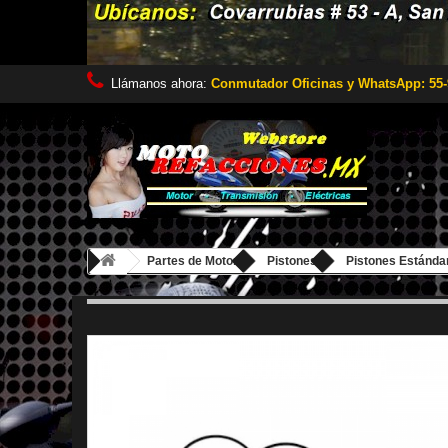
Llámanos ahora:
Conmutador Oficinas y WhatsApp: 55-
Partes de Motor
Pistones
Pistones Estánda