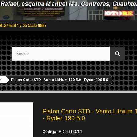
9127-6197 y 55-5535-0887
r
Piston Corto STD - Vento Lithium 190 5.0 - Ryder 190 5.0
Piston Corto STD - Vento Lithium 
- Ryder 190 5.0
Código:
PIC-LTH0701