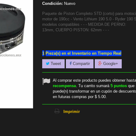
Condición:
Nuevo
Paquete de Piston Completo STD (corto) para motoci
motor de 190cc - Vento Lithium 190 5.0 - Ryder 190 5
modelos compatibles - - - MEDIDA DE PERNO:
13mm, CUERPO PISTON: 62mm - - -
1
Pieza(s) en el Inventario en Tiempo Real
Tweet
Compartir
Google+
Al comprar este producto puedes obtener hast
recompensa
. Tu carrito sumará
5
puntos
que 
puede(n) transformar en un cupón de descuent
en futuras compras por
$ 5.00
.
Imprimir