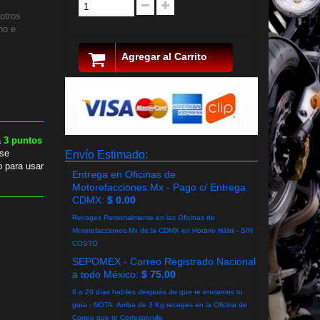
otros
ho e
Agregar al Carrito
a
3
puntos
se
Envío Estimado:
o para usar
Entrega en Oficinas de
Motorefacciones.Mx - Pago c/ Entrega
CDMX:
$ 0.00
Recoges Personalmente en las Oficinas de
Motorefacciones.Mx de la CDMX en Horario Hábil - SIN
COSTO
SEPOMEX - Correo Registrado Nacional
a todo México:
$ 75.00
9 a 20 días habiles después de que te enviamos tu
guía - NOTA: Arriba de 3 Kg recoges en la Oficina de
Correo que te Corresponde