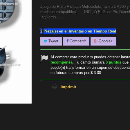
Juego de Posa Pie para Motocicleta Italika DM200 y 
modelos compatibles - - - INCLUYE: Posa Pie Derec
Izquierdo - - -
2
Pieza(s) en el Inventario en Tiempo Real
Tweet
Compartir
Google+
Al comprar este producto puedes obtener hast
recompensa
. Tu carrito sumará
3
puntos
que 
puede(n) transformar en un cupón de descuent
en futuras compras por
$ 3.00
.
Imprimir