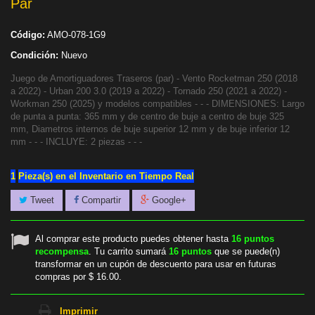
Par
Código:
AMO-078-1G9
Condición:
Nuevo
Juego de Amortiguadores Traseros (par) - Vento Rocketman 250 (2018
a 2022) - Urban 200 3.0 (2019 a 2022) - Tornado 250 (2021 a 2022) -
Workman 250 (2025) y modelos compatibles - - - DIMENSIONES: Largo
de punta a punta: 365 mm y de centro de buje a centro de buje 325
mm, Diametros internos de buje superior 12 mm y de buje inferior 12
mm - - - INCLUYE: 2 piezas - - -
1
Pieza(s) en el Inventario en Tiempo Real
Tweet
Compartir
Google+
Al comprar este producto puedes obtener hasta
16
puntos
recompensa
. Tu carrito sumará
16
puntos
que se puede(n)
transformar en un cupón de descuento para usar en futuras
compras por
$ 16.00
.
Imprimir