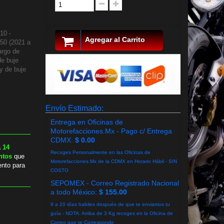
10 -
Agregar al Carrito
150 (2021 a
argo de
de buje
y de buje
Envío Estimado:
Entrega en Oficinas de
Motorefacciones.Mx - Pago c/ Entrega
CDMX:
$ 0.00
a
14
Recoges Personalmente en las Oficinas de
ntos
que
Motorefacciones.Mx de la CDMX en Horario Hábil - SIN
ento para
COSTO
SEPOMEX - Correo Registrado Nacional
a todo México:
$ 155.00
9 a 20 días habiles después de que te enviamos tu
guía - NOTA: Arriba de 3 Kg recoges en la Oficina de
Correo que te Corresponde