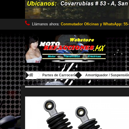
Llámanos ahora:
Conmutador Oficinas y WhatsApp: 55-
Partes de Carrocería
Amortiguador / Suspensió