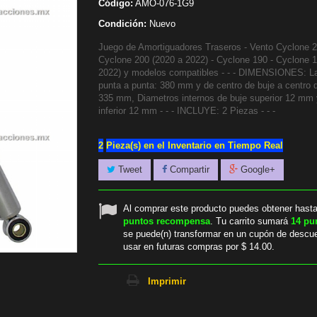
Código:
AMO-076-1G9
Condición:
Nuevo
Juego de Amortiguadores Traseros - Vento Cyclone 2
Cyclone 200 (2020 a 2022) - Cyclone 190 - Cyclone 
2022) y modelos compatibles - - - DIMENSIONES: L
punta a punta: 380 mm y de centro de buje a centro 
335 mm, Diametros internos de buje superior 12 mm 
inferior 12 mm - - - INCLUYE: 2 Piezas - - -
2
Pieza(s) en el Inventario en Tiempo Real
Tweet
Compartir
Google+
Al comprar este producto puedes obtener hast
puntos recompensa
. Tu carrito sumará
14
pu
se puede(n) transformar en un cupón de descu
usar en futuras compras por
$ 14.00
.
Imprimir