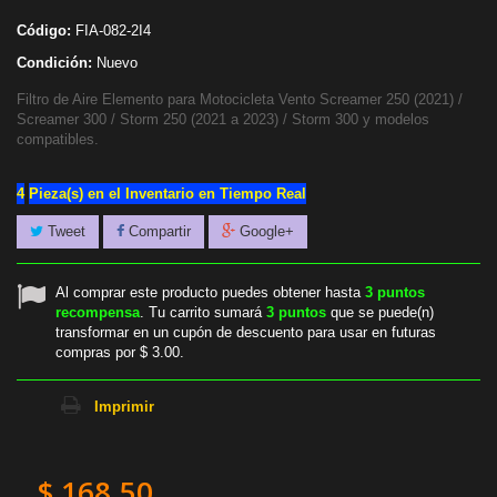
Código:
FIA-082-2I4
Condición:
Nuevo
Filtro de Aire Elemento para Motocicleta Vento Screamer 250 (2021) /
Screamer 300 / Storm 250 (2021 a 2023) / Storm 300 y modelos
compatibles.
4
Pieza(s) en el Inventario en Tiempo Real
Tweet
Compartir
Google+
Al comprar este producto puedes obtener hasta
3
puntos
recompensa
. Tu carrito sumará
3
puntos
que se puede(n)
transformar en un cupón de descuento para usar en futuras
compras por
$ 3.00
.
Imprimir
$ 168.50