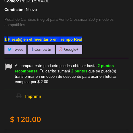
Código:
PED-CRSMX-01
Condición:
Nuevo
Pedal de Cambios (negro) para Vento Crossmax 250 y modelos
compatibles.
1
Pieza(s) en el Inventario en Tiempo Real
Tweet
Compartir
Google+
Al comprar este producto puedes obtener hasta
2
puntos
recompensa
. Tu carrito sumará
2
puntos
que se puede(n)
transformar en un cupón de descuento para usar en futuras
compras por
$ 2.00
.
Imprimir
$ 120.00