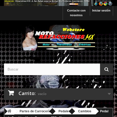
Contacte con
Iniciar sesión
nosotros
Carrito:
vacío
Partes de Carrocería
Pedales
Cambios
Pedal