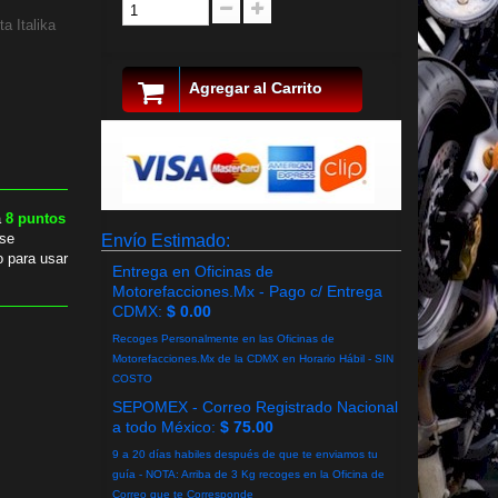
a Italika
Agregar al Carrito
a
8
puntos
se
Envío Estimado:
o para usar
Entrega en Oficinas de
Motorefacciones.Mx - Pago c/ Entrega
CDMX:
$ 0.00
Recoges Personalmente en las Oficinas de
Motorefacciones.Mx de la CDMX en Horario Hábil - SIN
COSTO
SEPOMEX - Correo Registrado Nacional
a todo México:
$ 75.00
9 a 20 días habiles después de que te enviamos tu
guía - NOTA: Arriba de 3 Kg recoges en la Oficina de
Correo que te Corresponde