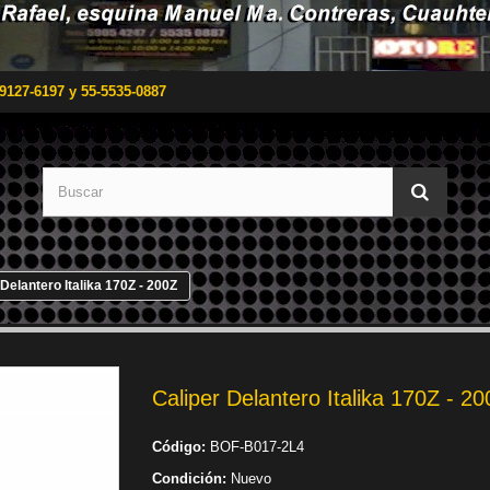
9127-6197 y 55-5535-0887
 Delantero Italika 170Z - 200Z
Caliper Delantero Italika 170Z - 2
Código:
BOF-B017-2L4
Condición:
Nuevo