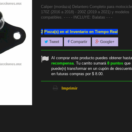
Caliper (mordaza) Delantero Completo para motociclet
170Z (2016 a 2018) - 200Z (2019 a 2021) y modelos
compatibles. - - - - INCLUYE: Balatas - - -
2
Pieza(s) en el Inventario en Tiempo Real
Tweet
Compartir
Google+
Al comprar este producto puedes obtener hast
recompensa
. Tu carrito sumará
8
puntos
que 
puede(n) transformar en un cupón de descuent
en futuras compras por
$ 8.00
.
Imprimir