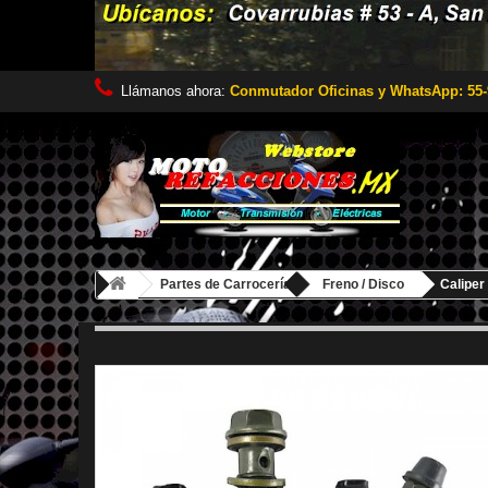
Llámanos ahora:
Conmutador Oficinas y WhatsApp: 55-
Partes de Carrocería
Freno / Disco
Caliper