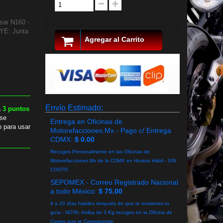
sar N160 -
UYE: Junta
Agregar al Carrito
Envío Estimado:
a
3
puntos
se
Entrega en Oficinas de
o para usar
Motorefacciones.Mx - Pago c/ Entrega
CDMX:
$ 0.00
Recoges Personalmente en las Oficinas de
Motorefacciones.Mx de la CDMX en Horario Hábil - SIN
COSTO
SEPOMEX - Correo Registrado Nacional
a todo México:
$ 75.00
9 a 20 días habiles después de que te enviamos tu
guía - NOTA: Arriba de 3 Kg recoges en la Oficina de
Correo que te Corresponde