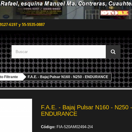
9127-6197 y 55-5535-0887
o Filtrante
F.A.E. - Bajaj Pulsar N160 - N250 - ENDURANCE
F.A.E. - Bajaj Pulsar N160 - N250 
ENDURANCE
Código:
FIA-520AM02494-2I4