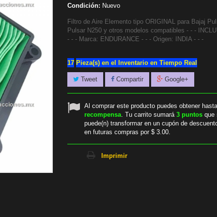
Condición:
Nuevo
Filtro de Aire Elemento tipo ORIGINAL para Bajaj Pul
Pulsar N250 y otros modelos compatibles - - - INCL
- - - Marca: ENDURANCE - - - Origen: INDIA - - -
17
Pieza(s) en el Inventario en Tiempo Real
Tweet
Compartir
Google+
Al comprar este producto puedes obtener hast
recompensa
. Tu carrito sumará
3
puntos
que 
puede(n) transformar en un cupón de descuent
en futuras compras por
$ 3.00
.
Imprimir