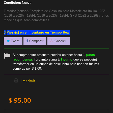
Condición:
Nuevo
Flotador (sensor) Completo de Gasolina para Motocicleta Italika 125Z
(2016 a 2026) - 125FL (2019 a 2023) - 125FL GPS (2022 a 2026) y otros
modelos que sean compatibles.
3
Pieza(s) en el Inventario en Tiempo Real
Tweet
Compartir
Google+
Al comprar este producto puedes obtener hasta
1
punto
recompensa
. Tu carrito sumará
1
punto
que se puede(n)
transformar en un cupón de descuento para usar en futuras
compras por
$ 1.00
.
Imprimir
$ 95.00