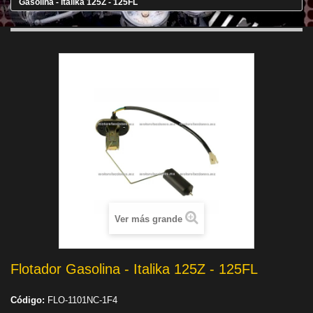
Gasolina - Italika 125Z - 125FL
Ver más grande
Flotador Gasolina - Italika 125Z - 125FL
Código:
FLO-1101NC-1F4