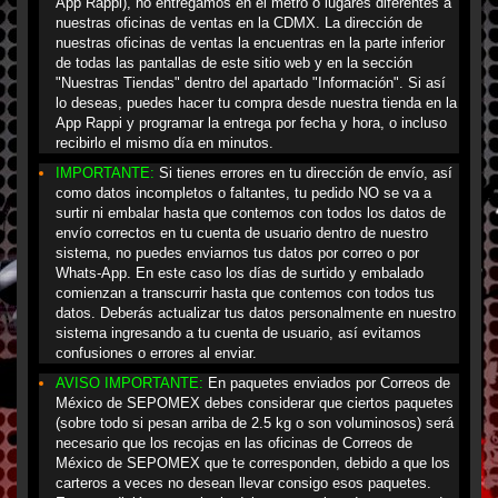
App Rappi), no entregamos en el metro o lugares diferentes a
nuestras oficinas de ventas en la CDMX. La dirección de
nuestras oficinas de ventas la encuentras en la parte inferior
de todas las pantallas de este sitio web y en la sección
"Nuestras Tiendas" dentro del apartado "Información". Si así
lo deseas, puedes hacer tu compra desde nuestra tienda en la
App Rappi y programar la entrega por fecha y hora, o incluso
recibirlo el mismo día en minutos.
IMPORTANTE:
Si tienes errores en tu dirección de envío, así
como datos incompletos o faltantes, tu pedido NO se va a
surtir ni embalar hasta que contemos con todos los datos de
envío correctos en tu cuenta de usuario dentro de nuestro
sistema, no puedes enviarnos tus datos por correo o por
Whats-App. En este caso los días de surtido y embalado
comienzan a transcurrir hasta que contemos con todos tus
datos. Deberás actualizar tus datos personalmente en nuestro
sistema ingresando a tu cuenta de usuario, así evitamos
confusiones o errores al enviar.
AVISO IMPORTANTE:
En paquetes enviados por Correos de
México de SEPOMEX debes considerar que ciertos paquetes
(sobre todo si pesan arriba de 2.5 kg o son voluminosos) será
necesario que los recojas en las oficinas de Correos de
México de SEPOMEX que te corresponden, debido a que los
carteros a veces no desean llevar consigo esos paquetes.