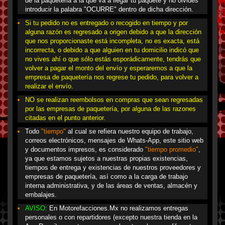
de la paqueteria a la que va a llegar tu paquete y no olvides
introducir la palabra "OCURRE" dentro de dicha dirección.
Si tu pedido no es entregado o recogido en tiempo y por
alguna razón es regresado a origen debido a que la dirección
que nos proporcionaste está incompleta, no es exacta, está
incorrecta, o debido a que alguien en tu domicilio indicó que
no vives ahí o que sólo estás esporádicamente, tendrás que
volver a pagar el monto del envío y esperaremos a que la
empresa de paquetería nos regrese tu pedido, para volver a
realizar el envío.
NO se realizan reembolsos en compras que sean regresadas
por las empresas de paquetería, por alguna de las razones
citadas en el punto anterior.
Todo
"tiempo"
al cual se refiera nuestro equipo de trabajo,
correos electrónicos, mensajes de Whats-App, este sitio web
y documentos impresos, es considerado
"tiempo promedio"
,
ya que estamos sujetos a nuestras propias existencias,
tiempos de entrega y existencias de nuestros proveedores y
empresas de paquetería, así como a la carga de trabajo
interna administrativa, y de las áreas de ventas, almacén y
embalajes.
AVISO:
En Motorefacciones.Mx no realizamos entregas
personales o con repartidores (excepto nuestra tienda en la