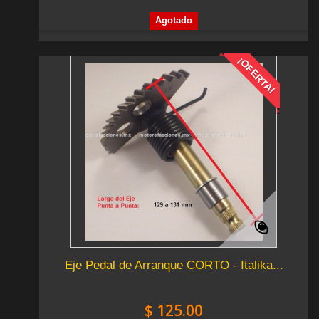
Agotado
¡OFERTA!
Eje Pedal de Arranque CORTO - Italika...
$ 125.00