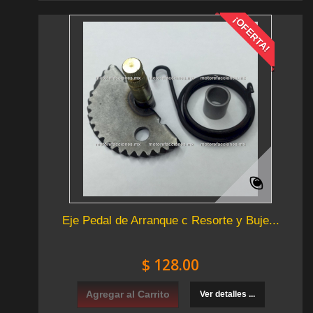
¡OFERTA!
Eje Pedal de Arranque c Resorte y Buje...
$ 128.00
Agregar al Carrito
Ver detalles ...