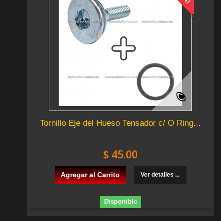
Tornillo Eje del Hueso Tensador c/ O Ring...
$ 45.00
Agregar al Carrito
Ver detalles ...
Disponible