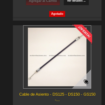
Agregar al Carrito
Ver detalles ...
Agotado
¡OFERTA!
Cable de Asiento - DS125 - DS150 - GS150
-...