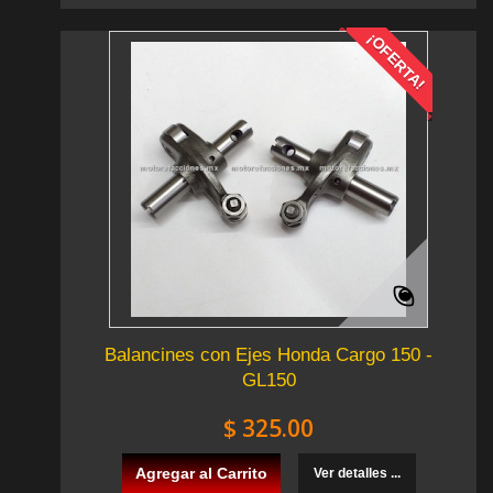
¡OFERTA!
Balancines con Ejes Honda Cargo 150 -
GL150
$ 325.00
Agregar al Carrito
Ver detalles ...