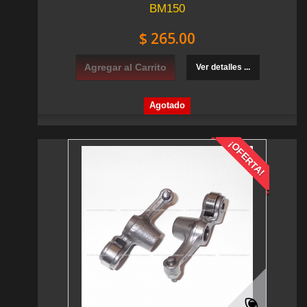
BM150
$ 265.00
Agregar al Carrito
Ver detalles ...
Agotado
¡OFERTA!