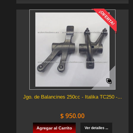
¡OFERTA!
Jgo. de Balancines 250cc - Italika TC250 -...
$ 950.00
Agregar al Carrito
Ver detalles ...