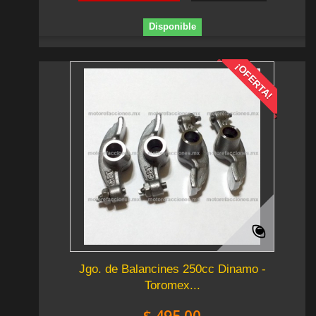
Disponible
¡OFERTA!
Jgo. de Balancines 250cc Dinamo -
Toromex...