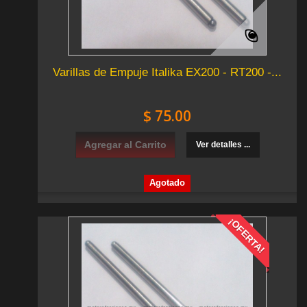
Varillas de Empuje Italika EX200 - RT200 -...
$ 75.00
Agregar al Carrito
Ver detalles ...
Agotado
¡OFERTA!