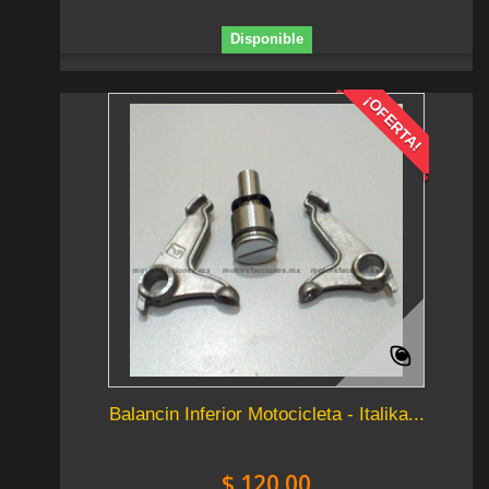
Disponible
¡OFERTA!
Balancin Inferior Motocicleta - Italika...
$ 120.00