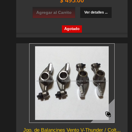
$ 495.00
Agregar al Carrito
Ver detalles ...
Agotado
Jgo. de Balancines Vento V-Thunder / Colt...