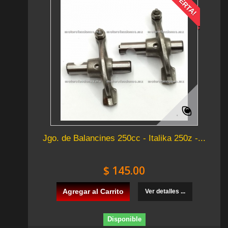
¡OFERTA!
Jgo. de Balancines 250cc - Italika 250z -...
$ 145.00
Agregar al Carrito
Ver detalles ...
Disponible