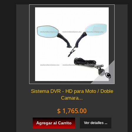
Sistema DVR - HD para Moto / Doble
Camara...
$ 1,765.00
Agregar al Carrito
Ver detalles ...