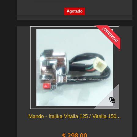
Agotado
¡OFERTA!
Mando - Italika Vitalia 125 / Vitalia 150...
$ 298.00