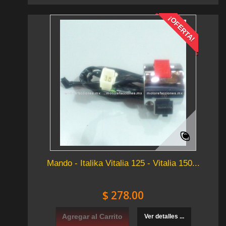
¡OFERTA!
Mando - Italika Vitalia 125 - Vitalia 150...
$ 278.00
Agregar al Carrito
Ver detalles ...