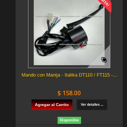
Mando con Manija - Italika DT110 / FT115 -...
$ 158.00
Agregar al Carrito
Ver detalles ...
Disponible