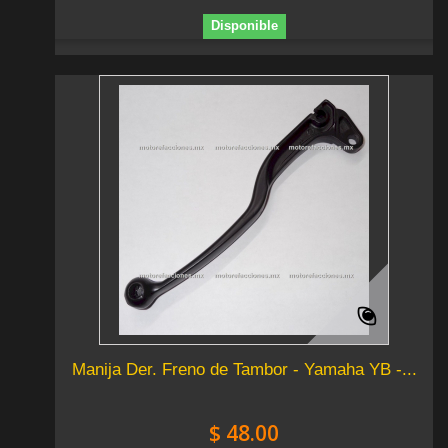
Disponible
Manija Der. Freno de Tambor - Yamaha YB -...
$ 48.00