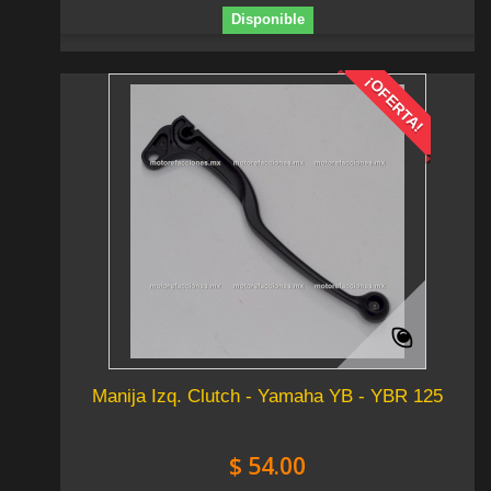
Disponible
¡OFERTA!
Manija Izq. Clutch - Yamaha YB - YBR 125
$ 54.00