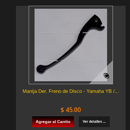
Manija Der. Freno de Disco - Yamaha YB /...
$ 45.00
Agregar al Carrito
Ver detalles ...