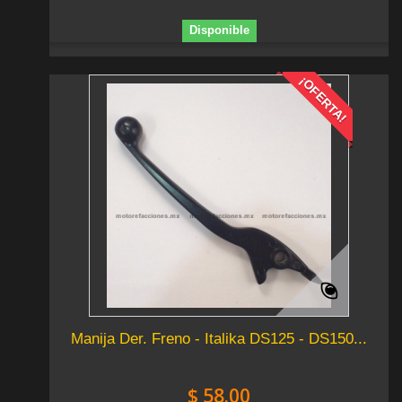
Disponible
¡OFERTA!
Manija Der. Freno - Italika DS125 - DS150...
$ 58.00