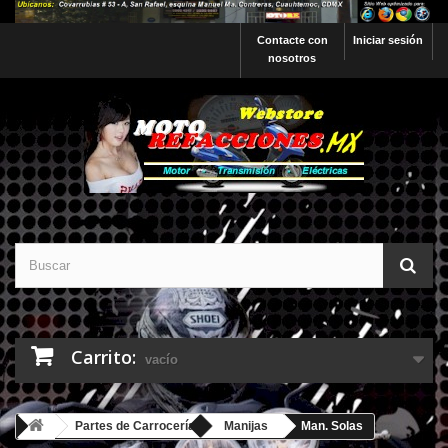
Contacte con
Iniciar sesión
nosotros
Carrito:
vacío
Partes de Carrocería
Manijas
Man. Solas