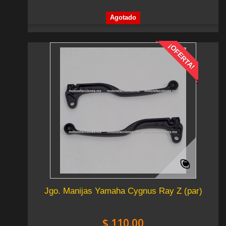
Agotado
¡OFERTA!
Jgo. Manijas Yamaha Cygnus Ray Z (par)
$ 110.00