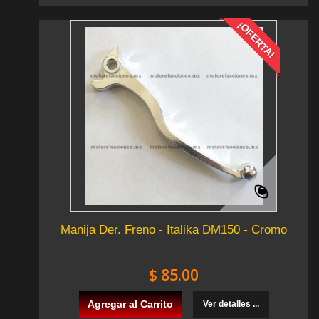
¡OFERTA!
Manija Der. Freno - Italika DM150 - Cromo
$ 85.00
Agregar al Carrito
Ver detalles ...