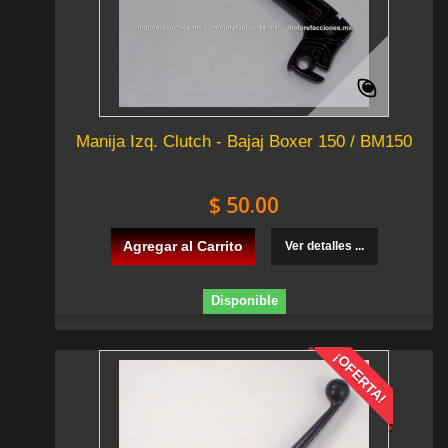
Manija Izq. Clutch - Bajaj Boxer 150 / BM150
$ 50.00
Agregar al Carrito
Ver detalles ...
Disponible
¡OFERTA!