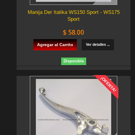
Manija Der Italika WS150 Sport - WS175
Sport
$ 58.00
Agregar al Carrito
Ver detalles ...
Disponible
¡OFERTA!