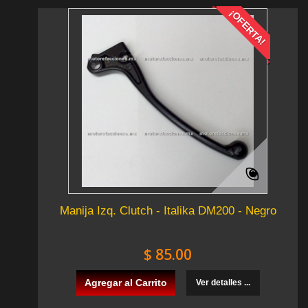
¡OFERTA!
Manija Izq. Clutch - Italika DM200 - Negro
$ 85.00
Agregar al Carrito
Ver detalles ...