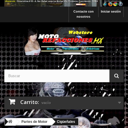
Contacte con
Iniciar sesión
nosotros
Carrito:
vacío
Partes de Motor
Cigüeñales