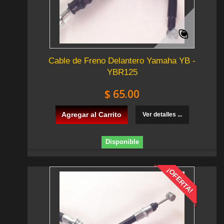
Cable de Freno Delantero Yamaha YB -
YBR125
$ 65.00
Agregar al Carrito
Ver detalles ...
Disponible
¡OFERTA!