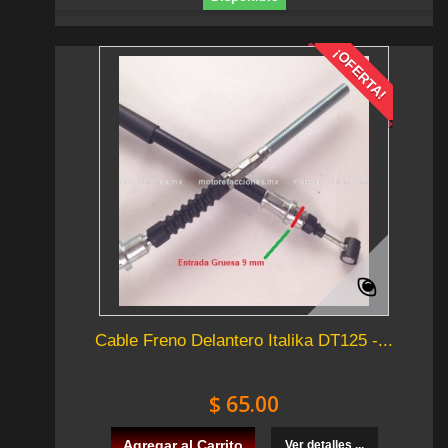
¡OFERTA!
Cable Freno Delantero Italika DT125 -...
$ 65.00
Agregar al Carrito
Ver detalles ...