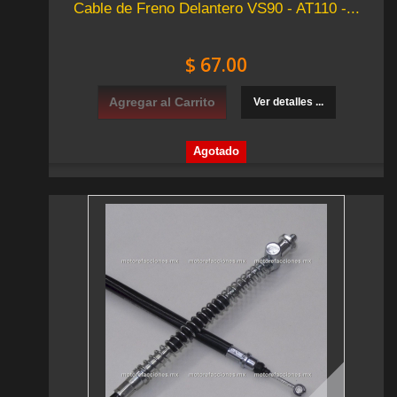
Cable de Freno Delantero VS90 - AT110 -...
$ 67.00
Agregar al Carrito
Ver detalles ...
Agotado