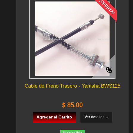
¡OFERTA!
Cable de Freno Trasero - Yamaha BWS125
$ 85.00
Agregar al Carrito
Ver detalles ...