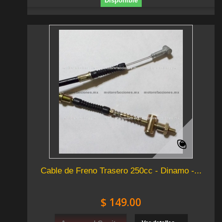
Disponible
Cable de Freno Trasero 250cc - Dinamo -...
$ 149.00