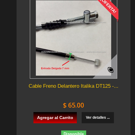
¡OFERTA!
Cable Freno Delantero Italika DT125 -...
$ 65.00
Agregar al Carrito
Ver detalles ...
Disponible