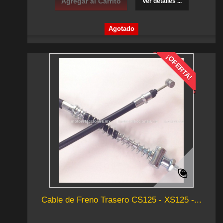
Agregar al Carrito
Ver detalles ...
Agotado
¡OFERTA!
Cable de Freno Trasero CS125 - XS125 -...