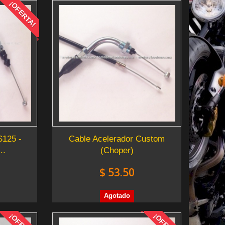
¡OFERTA!
S125 -
Cable Acelerador Custom
..
(Choper)
$ 53.50
Agotado