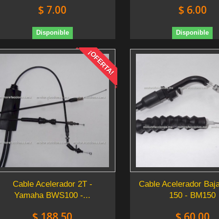
$ 7.00
$ 6.00
Disponible
Disponible
¡OFERTA!
Cable Acelerador 2T -
Cable Acelerador Baj
Yamaha BWS100 -...
150 - BM150
$ 188.50
$ 60.00