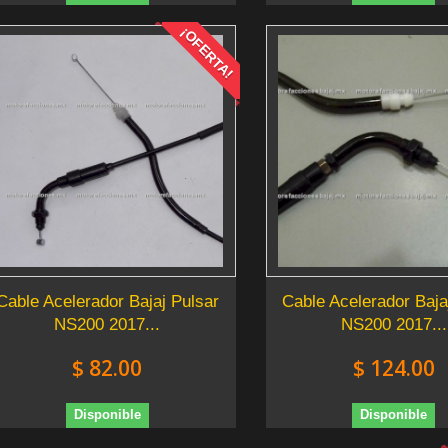
¡OFERTA!
Cable Acelerador Bajaj Pulsar
Cable Acelerador Baja
NS200 2017...
NS200 2017...
$ 82.00
$ 124.00
Disponible
Disponible