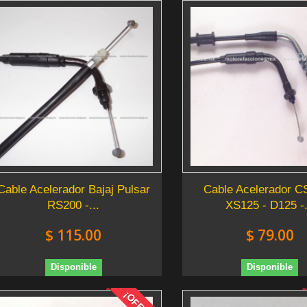
Cable Acelerador Bajaj Pulsar
Cable Acelerador C
RS200 -...
XS125 - D125 -.
$ 115.00
$ 79.00
Disponible
Disponible