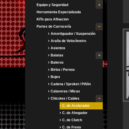
Equipo y Seguridad
Herramienta Especializada
KITs para Afinacion
Partes de Carrocería
Amortiguador / Suspensión
Araña de Velocímetro
Asientos
Balatas
Baleros
Birlos / Pernos
Bujes
Cadena / Sproket / Piñón
Calaveras / Micas
Chicotes / Cables
C. de Acelerador
C. de Ahogador
C. de Clutch
C. de Freno