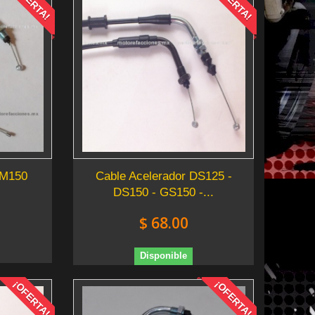
¡OFERTA!
¡OFERTA!
DM150
Cable Acelerador DS125 -
DS150 - GS150 -...
$ 68.00
Disponible
¡OFERTA!
¡OFERTA!