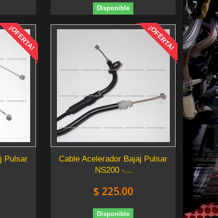
Disponible
¡OFERTA!
¡OFERTA!
j Pulsar
Cable Acelerador Bajaj Pulsar
NS200 -...
$ 225.00
Disponible