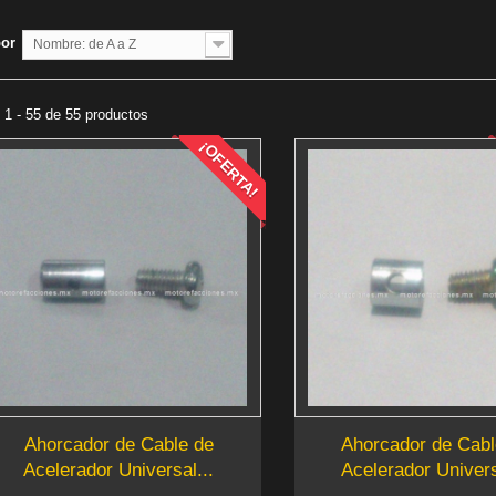
por
Nombre: de A a Z
1 - 55 de 55 productos
¡OFERTA!
Ahorcador de Cable de
Ahorcador de Cabl
Acelerador Universal...
Acelerador Univers