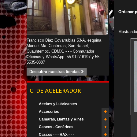
Ordenar 
Mostrando 
Francisco Diaz Covarrubias 53-A, esquina
Manuel Ma. Contreras, San Rafael,
Cuauhtemoc, CDMX, - - - Conmutador
Oficinas y WhatsApp: 55-9127-6197 y 55-
5535-0887
Descubra nuestras tiendas
C. DE ACELERADOR
Aceites y Lubricantes
Accesorios
Camaras, Llantas y Rines
Cascos - Genéricos
Cascos - - - HAX - - -