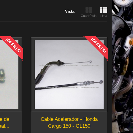
Vista:
Cuadrícula
Lista
¡OFERTA!
¡OFERTA!
e de
Cable Acelerador - Honda
al...
Cargo 150 - GL150