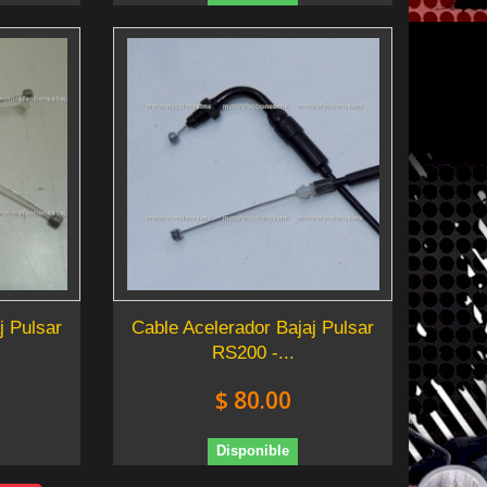
j Pulsar
Cable Acelerador Bajaj Pulsar
RS200 -...
$ 80.00
Disponible