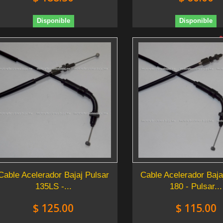
Disponible
Disponible
Cable Acelerador Bajaj Pulsar
Cable Acelerador Baja
135LS -...
180 - Pulsar...
$ 125.00
$ 115.00