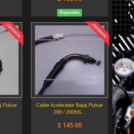
Disponible
¡OFERTA!
¡OFERTA!
j Pulsar
Cable Acelerador Bajaj Pulsar
200 / 200NS...
$ 145.00