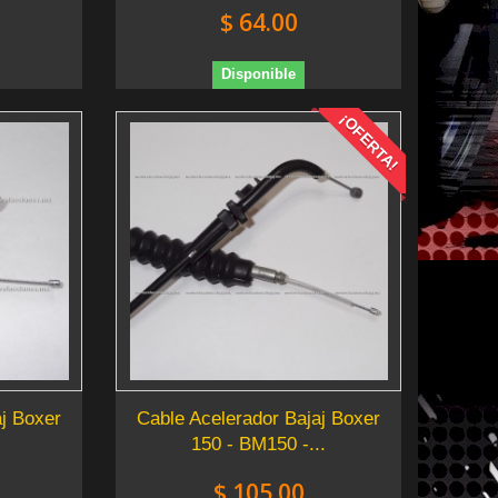
$ 64.00
Disponible
¡OFERTA!
aj Boxer
Cable Acelerador Bajaj Boxer
150 - BM150 -...
$ 105.00