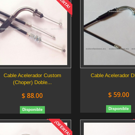
¡OFERTA!
Cable Acelerador Custom
Cable Acelerador 
(Choper) Doble...
$ 59.00
$ 88.00
Disponible
Disponible
¡OFERTA!