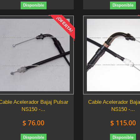
Disponible
Disponible
¡OFERTA!
Cable Acelerador Bajaj Pulsar
Cable Acelerador Baja
NS150 -...
NS150 -...
$ 76.00
$ 115.00
Disponible
Disponible