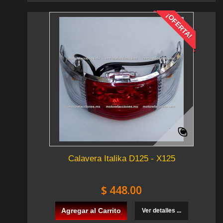
¡OFERTA!
Calavera Italika D125 - X125
$ 448.00
Agregar al Carrito
Ver detalles ...