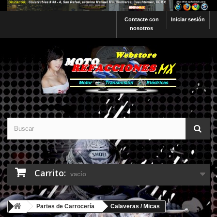
Contacte con
Iniciar sesión
nosotros
Carrito:
vacío
Partes de Carrocería
Calaveras / Micas