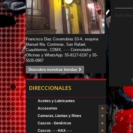
Subcateg
Francisco Diaz Covarrubias 53-A, esquina
Manuel Ma. Contreras, San Rafael,
Cuauhtemoc, CDMX, - - - Conmutador
Oficinas y WhatsApp: 55-9127-6197 y 55-
5535-0887
Descubra nuestras tiendas
DIRECCIONALES
Aceites y Lubricantes
Accesorios
Camaras, Llantas y Rines
Cascos - Genéricos
Cascos - - - HAX - - -