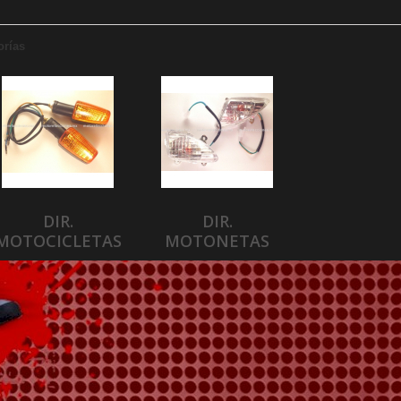
orías
DIR.
DIR.
MOTOCICLETAS
MOTONETAS