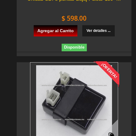
$ 598.00
Agregar al Carrito
Ver detalles ...
Disponible
¡OFERTA!