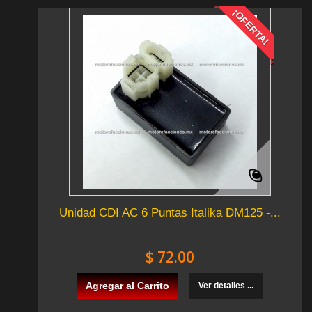
¡OFERTA!
Unidad CDI AC 6 Puntas Italika DM125 -...
$ 72.00
Agregar al Carrito
Ver detalles ...