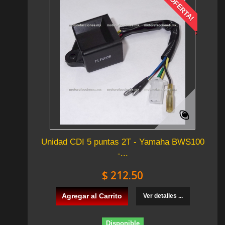
¡OFERTA!
Unidad CDI 5 puntas 2T - Yamaha BWS100
-...
$ 212.50
Agregar al Carrito
Ver detalles ...
Disponible