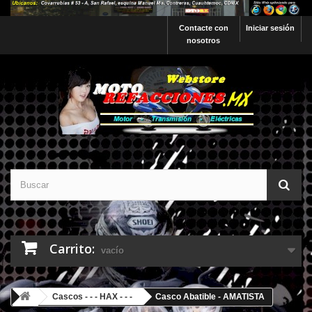
Contacte con
Iniciar sesión
nosotros
Carrito:
vacío
Cascos - - - HAX - - -
Casco Abatible - AMATISTA