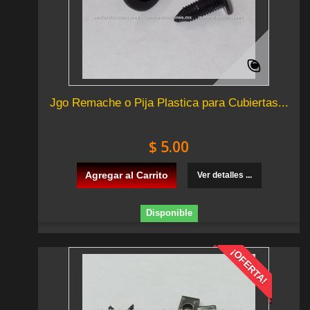
Jgo Remache o Pija Plastica para Cubiertas...
$ 5.00
Agregar al Carrito
Ver detalles ...
Disponible
¡OFERTA!