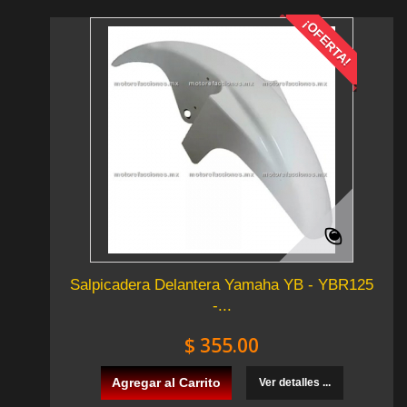
¡OFERTA!
Salpicadera Delantera Yamaha YB - YBR125
-...
$ 355.00
Agregar al Carrito
Ver detalles ...