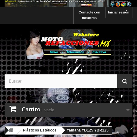
Contacte con
Iniciar sesión
nosotros
Carrito:
vacío
Plásticos Estéticos
Yamaha YB125 YBR125