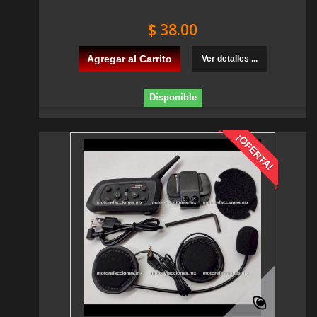
$ 38.00
Agregar al Carrito
Ver detalles ...
Disponible
¡OFERTA!