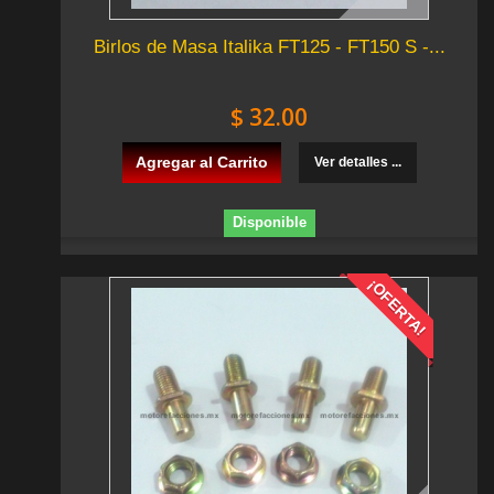
Birlos de Masa Italika FT125 - FT150 S -...
$ 32.00
Agregar al Carrito
Ver detalles ...
Disponible
¡OFERTA!