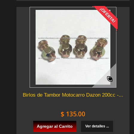
¡OFERTA!
Birlos de Tambor Motocarro Dazon 200cc -...
$ 135.00
Agregar al Carrito
Ver detalles ...