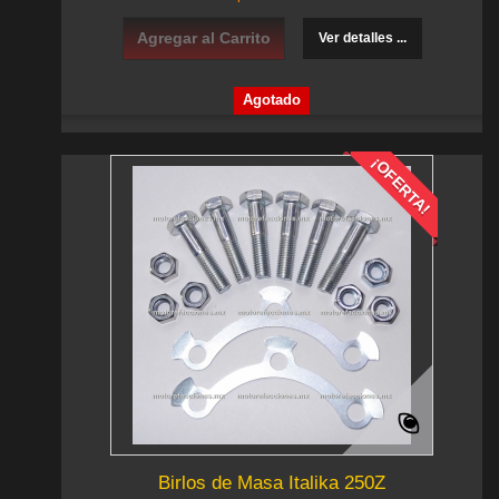
Agregar al Carrito
Ver detalles ...
Agotado
¡OFERTA!
Birlos de Masa Italika 250Z