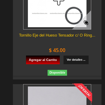
Tornillo Eje del Hueso Tensador c/ O Ring...
$ 45.00
Agregar al Carrito
Ver detalles ...
Disponible
¡OFERTA!