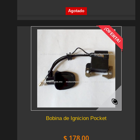
Agotado
¡OFERTA!
Bobina de Ignicion Pocket
$ 178.00