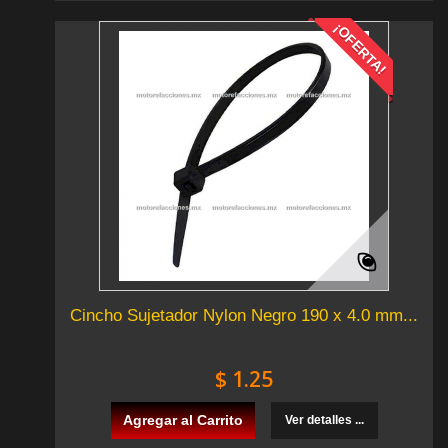
¡OFERTA!
Cincho Sujetador Nylon Negro 190 x 4.0 mm...
$ 1.25
Agregar al Carrito
Ver detalles ...