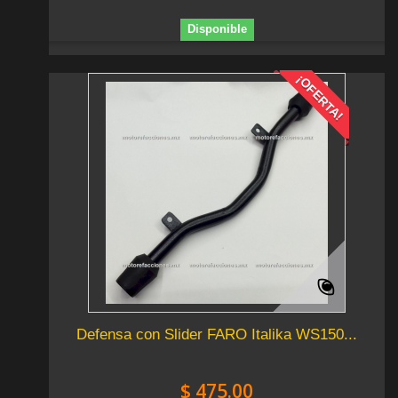
Disponible
¡OFERTA!
Defensa con Slider FARO Italika WS150...
$ 475.00