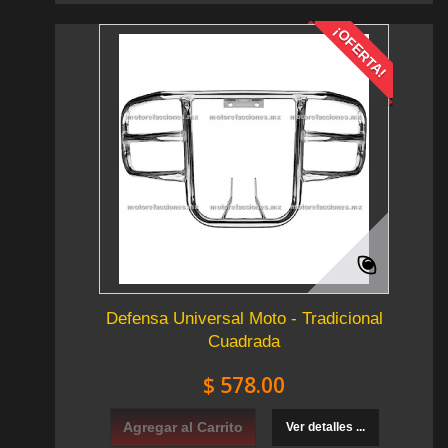
¡OFERTA!
Defensa Universal Moto - Tradicional
Cuadrada
$ 578.00
Agregar al Carrito
Ver detalles ...