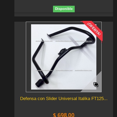
Disponible
¡OFERTA!
Defensa con Slider Universal Italika FT125...
$ 698.00