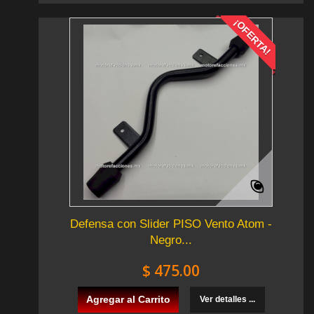
¡OFERTA!
Defensa con Slider PISO Vento Atom -
Negro...
$ 475.00
Agregar al Carrito
Ver detalles ...