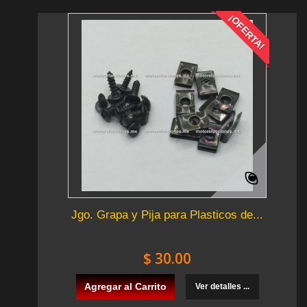
¡OFERTA!
Jgo. Grapa y Pija para Plasticos de...
$ 30.00
Agregar al Carrito
Ver detalles ...