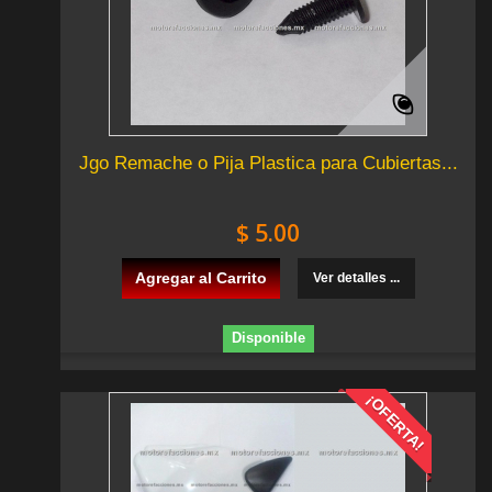
Jgo Remache o Pija Plastica para Cubiertas...
$ 5.00
Agregar al Carrito
Ver detalles ...
Disponible
¡OFERTA!