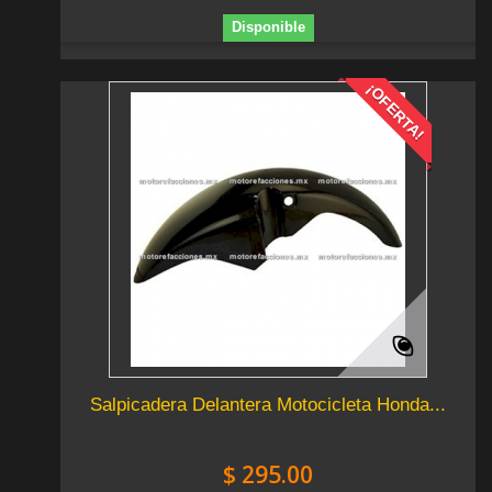
Disponible
¡OFERTA!
Salpicadera Delantera Motocicleta Honda...
$ 295.00