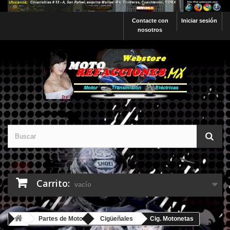
Contacte con
Iniciar sesión
nosotros
Carrito:
vacío
Partes de Motor
Cigüeñales
Cig. Motonetas