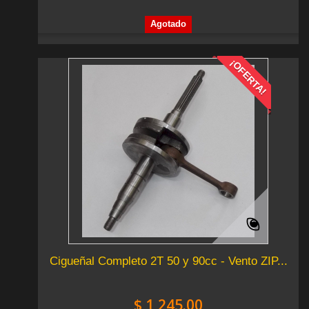
Agotado
¡OFERTA!
Cigueñal Completo 2T 50 y 90cc - Vento ZIP...
$ 1,245.00