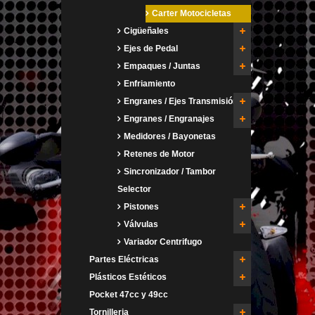
Carter Motocicletas
Cigüeñales
Ejes de Pedal
Empaques / Juntas
Enfriamiento
Engranes / Ejes Transmisión
Engranes / Engranajes
Medidores / Bayonetas
Retenes de Motor
Sincronizador / Tambor
Selector
Pistones
Válvulas
Variador Centrifugo
Partes Eléctricas
Plásticos Estéticos
Pocket 47cc y 49cc
Tornilleria