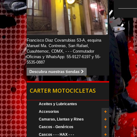
Francisco Diaz Covarrubias 53-A, esquina
Manuel Ma. Contreras, San Rafael,
Cuauhtemoc, CDMX, - - - Conmutador
Oficinas y WhatsApp: 55-9127-6197 y 55-
5535-0887
Descubra nuestras tiendas
CARTER MOTOCICLETAS
Aceites y Lubricantes
Accesorios
Camaras, Llantas y Rines
Cascos - Genéricos
Cascos - - - HAX - - -