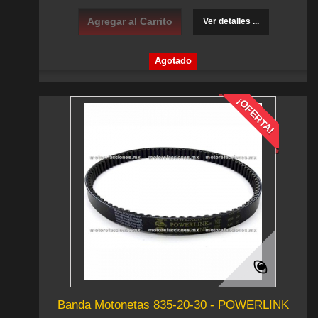
Agregar al Carrito
Ver detalles ...
Agotado
¡OFERTA!
Banda Motonetas 835-20-30 - POWERLINK