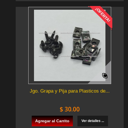
¡OFERTA!
Jgo. Grapa y Pija para Plasticos de...
$ 30.00
Agregar al Carrito
Ver detalles ...