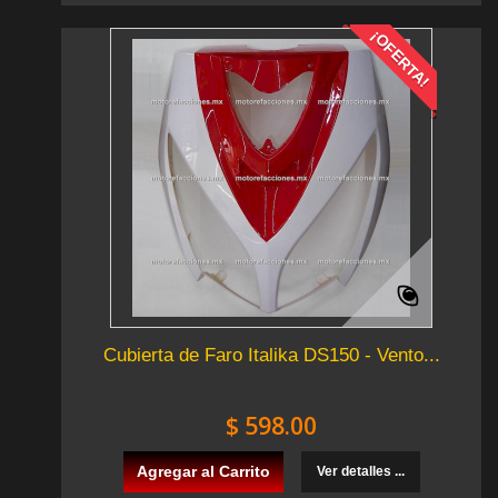
¡OFERTA!
Cubierta de Faro Italika DS150 - Vento...
$ 598.00
Agregar al Carrito
Ver detalles ...