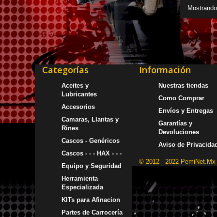
Mostrando 
Categorías
Información
Aceites y
Nuestras tiendas
Lubricantes
Como Comprar
Accesorios
Envíos y Entregas
Camaras, Llantas y
Garantías y
Rines
Devoluciones
Cascos - Genéricos
Aviso de Privacida
Cascos - - - HAX - - -
© 2012 - 2022 PemiNet.Mx
Equipo y Seguridad
Herramienta
Especializada
KITs para Afinacion
Partes de Carrocería