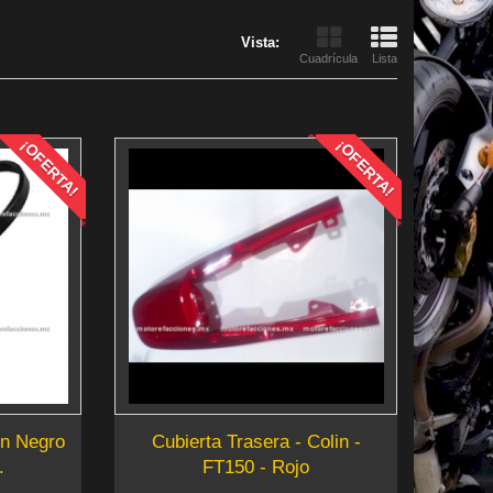
Vista:
Cuadrícula
Lista
¡OFERTA!
¡OFERTA!
on Negro
Cubierta Trasera - Colin -
.
FT150 - Rojo