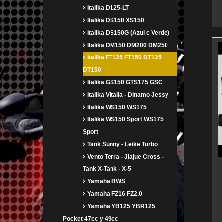
Italika D125-LT
Italika DS150 XS150
Italika DS150G (Azul c Verde)
Italika DM150 DM200 DM250
Italika FT125 FT150 DT125
DT150
Italika GS150 GTS175 GSC
Italika Vitalia - Dinamo Jessy
Italika WS150 WS175
Italika WS150 Sport WS175
Sport
Tank Sunny - Leike Turbo
Vento Terra - Jiajue Cross -
Tank X-Tank - X-5
Yamaha BWS
Yamaha FZ16 FZ2.0
Yamaha YB125 YBR125
Pocket 47cc y 49cc