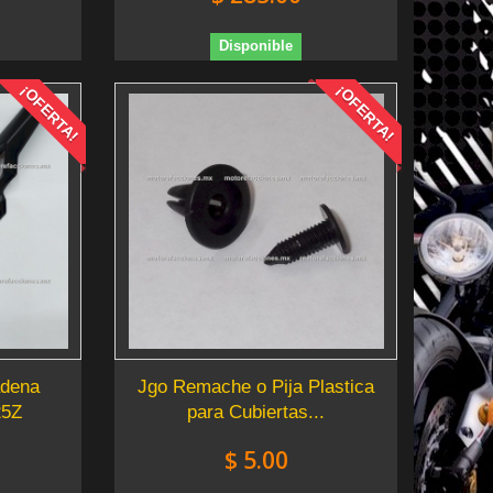
Disponible
¡OFERTA!
¡OFERTA!
adena
Jgo Remache o Pija Plastica
25Z
para Cubiertas...
$ 5.00