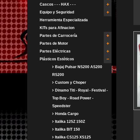
Cascos - - - HAX - - -
Equipo y Seguridad
Herramienta Especializada
KITs para Afinacion
Partes de Carrocería
Partes de Motor
Partes Eléctricas
Plásticos Estéticos
Bajaj Pulsar NS200 AS200
RS200
Custom y Choper
Dinamo Titi - Royal - Festival -
Top Boy - Road Power -
Speedster
Honda Cargo
Italika 125Z 150Z
Italika BIT 150
Italika CS125 XS125