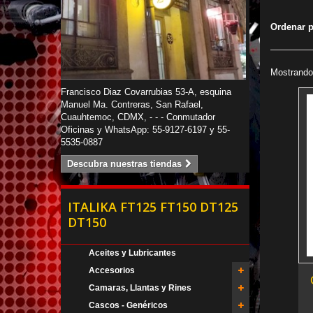
Ordenar 
Mostrando 
Francisco Diaz Covarrubias 53-A, esquina
Manuel Ma. Contreras, San Rafael,
Cuauhtemoc, CDMX, - - - Conmutador
Oficinas y WhatsApp: 55-9127-6197 y 55-
5535-0887
Descubra nuestras tiendas
ITALIKA FT125 FT150 DT125
DT150
Aceites y Lubricantes
Accesorios
Camaras, Llantas y Rines
Cascos - Genéricos