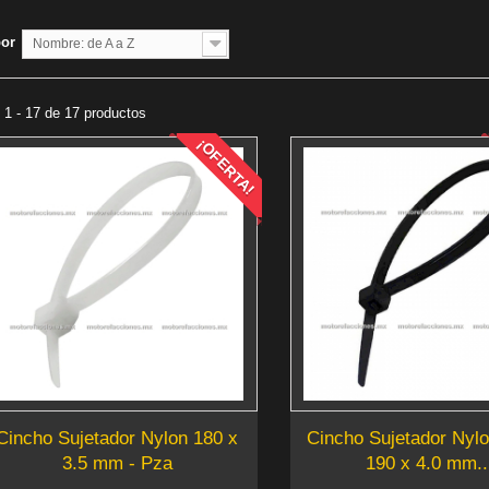
por
Nombre: de A a Z
1 - 17 de 17 productos
¡OFERTA!
Cincho Sujetador Nylon 180 x
Cincho Sujetador Nyl
3.5 mm - Pza
190 x 4.0 mm..