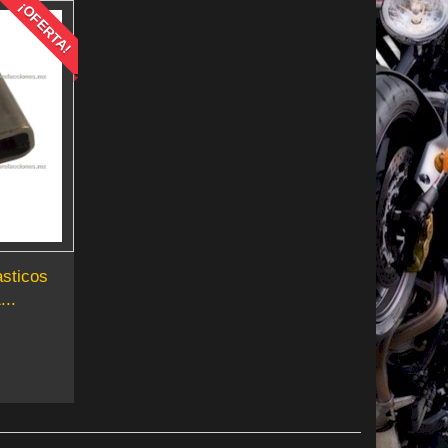
¡OFERTA!
sticos
...