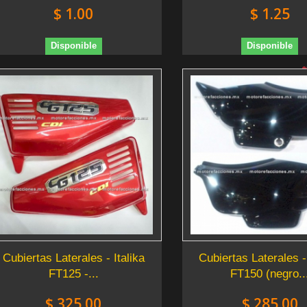
$ 1.00
$ 1.25
Disponible
Disponible
Cubiertas Laterales - Italika
Cubiertas Laterales - 
FT125 -...
FT150 (negro..
$ 325.00
$ 285.00