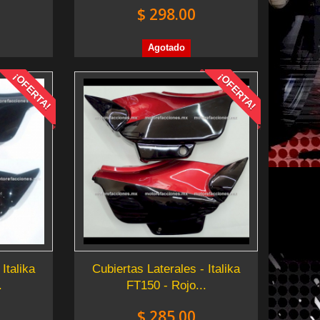
$ 298.00
Agotado
¡OFERTA!
¡OFERTA!
Italika
Cubiertas Laterales - Italika
.
FT150 - Rojo...
$ 285.00