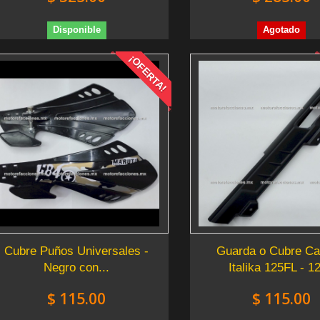
Disponible
Agotado
¡OFERTA!
Cubre Puños Universales -
Guarda o Cubre C
Negro con...
Italika 125FL - 1
$ 115.00
$ 115.00