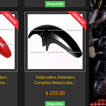
Disponible
¡OFERTA!
¡OFERTA!
tera
Salpicadera Delantera
ta...
Completa Motocicleta...
$ 255.00
Disponible