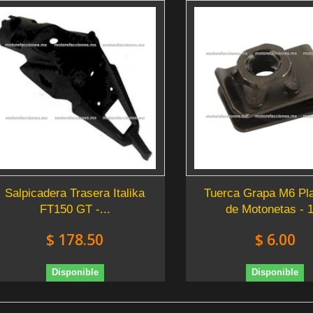
Salpicadera Trasera Italika
Tuerca Grapa M6 Pla
FT150 GT -...
de Motonetas - 1
$ 178.50
$ 6.00
Disponible
Disponible