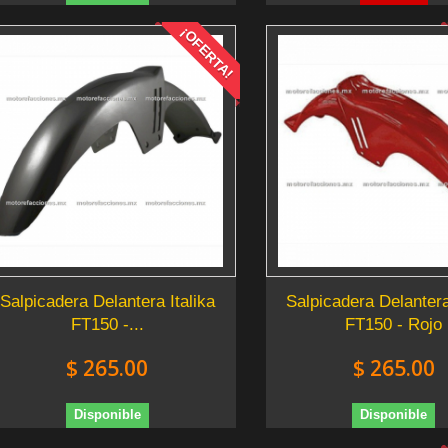
¡OFERTA!
Salpicadera Delantera Italika
Salpicadera Delantera
FT150 -...
FT150 - Rojo
$ 265.00
$ 265.00
Disponible
Disponible