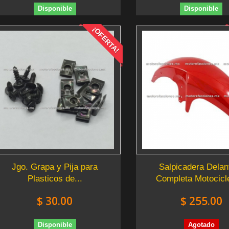
Disponible
Disponible
¡OFERTA!
Jgo. Grapa y Pija para
Salpicadera Delan
Plasticos de...
Completa Motocicle
$ 30.00
$ 255.00
Disponible
Agotado