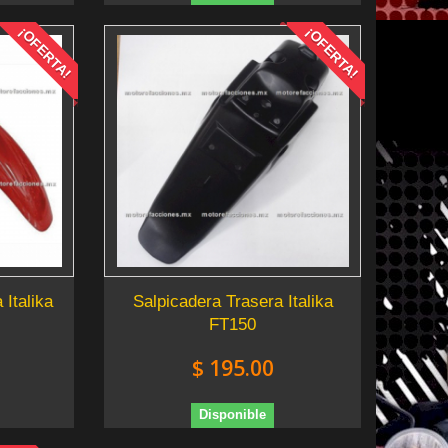
¡OFERTA!
¡OFERTA!
 Italika
Salpicadera Trasera Italika
FT150
$ 195.00
Disponible