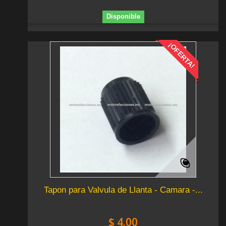
Disponible
¡OFERTA!
Tapon para Valvula de Llanta - Camara -...
$ 4.00