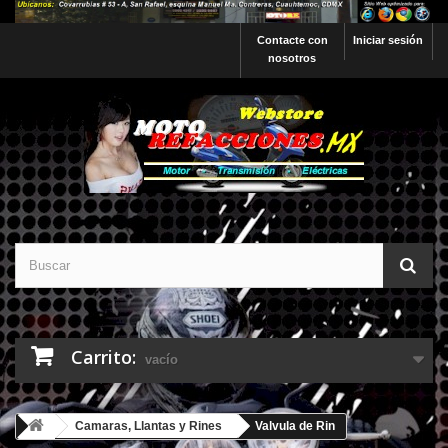
Contacte con
Iniciar sesión
nosotros
Carrito:
vacío
Camaras, Llantas y Rines
Valvula de Rin