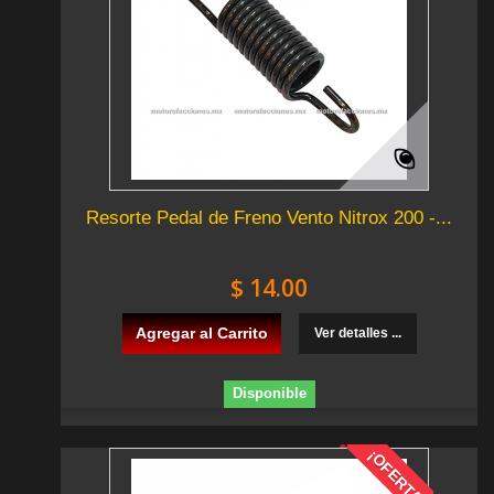
Resorte Pedal de Freno Vento Nitrox 200 -...
$ 14.00
Agregar al Carrito
Ver detalles ...
Disponible
¡OFERTA!