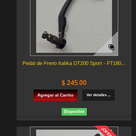
Pedal de Freno Italika DT200 Sport - FT180...
$ 245.00
Agregar al Carrito
Ver detalles ...
Disponible
¡OFERTA!