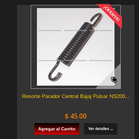
¡OFERTA!
Resorte Parador Central Bajaj Pulsar NS200...
$ 45.00
Agregar al Carrito
Ver detalles ...