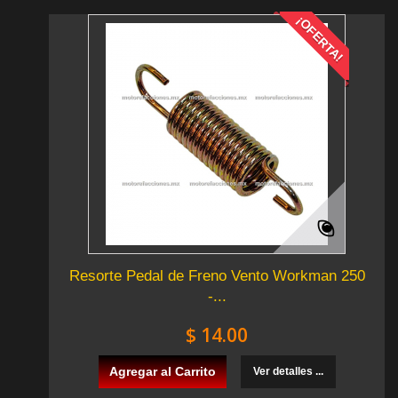
¡OFERTA!
Resorte Pedal de Freno Vento Workman 250
-...
$ 14.00
Agregar al Carrito
Ver detalles ...