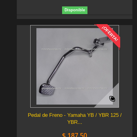
Disponible
¡OFERTA!
Pedal de Freno - Yamaha YB / YBR 125 /
YBR...
$ 187.50