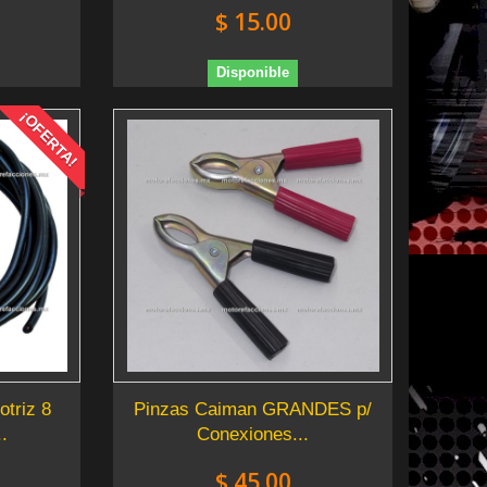
$ 15.00
Disponible
¡OFERTA!
otriz 8
Pinzas Caiman GRANDES p/
.
Conexiones...
$ 45.00