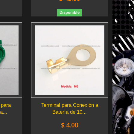
Disponible
 para
Terminal para Conexión a
a...
Batería de 10...
$ 4.00