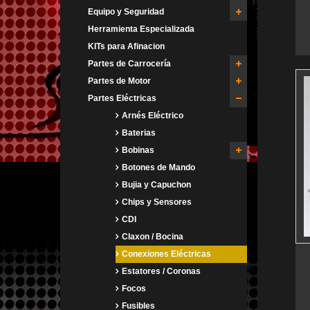
Equipo y Seguridad
Herramienta Especializada
KITs para Afinacion
Partes de Carrocería
Partes de Motor
Partes Eléctricas
Arnés Eléctrico
Baterias
Bobinas
Botones de Mando
Bujia y Capuchon
Chips y Sensores
CDI
Claxon / Bocina
Conexiones Eléctricas
Estatores / Coronas
Focos
Fusibles