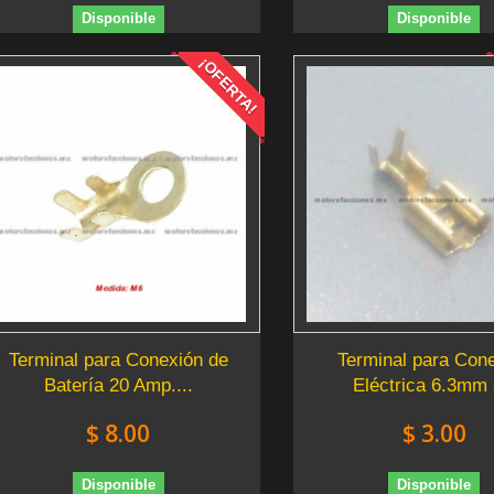
Disponible
Disponible
¡OFERTA!
Terminal para Conexión de
Terminal para Con
Batería 20 Amp....
Eléctrica 6.3mm -
$ 8.00
$ 3.00
Disponible
Disponible