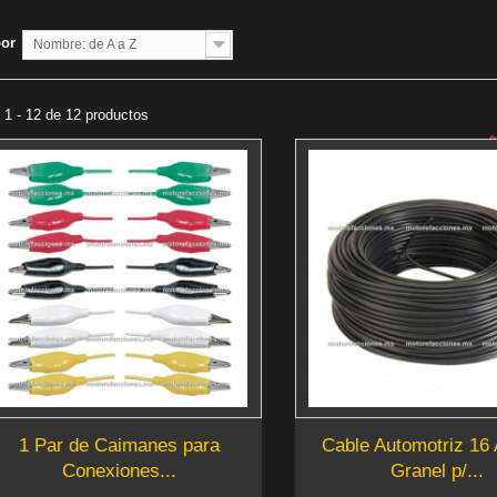
por
Nombre: de A a Z
1 - 12 de 12 productos
1 Par de Caimanes para
Cable Automotriz 1
Conexiones...
Granel p/...