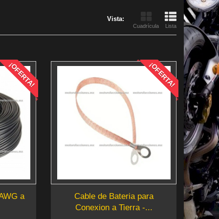
Vista:
Cuadrícula
Lista
¡OFERTA!
¡OFERTA!
6 AWG a
Cable de Bateria para
Conexion a Tierra -...