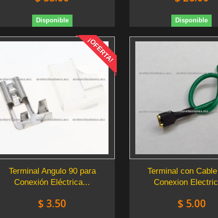
Disponible
Disponible
¡OFERTA!
Terminal Angulo 90 para
Terminal con Cable
Conexión Eléctrica...
Conexion Electric
$ 3.50
$ 5.00