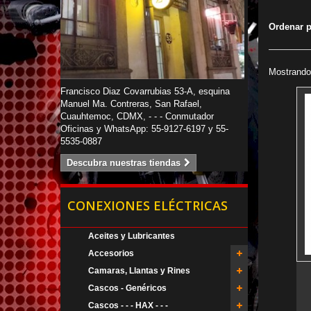
Ordenar 
Mostrando 
Francisco Diaz Covarrubias 53-A, esquina
Manuel Ma. Contreras, San Rafael,
Cuauhtemoc, CDMX, - - - Conmutador
Oficinas y WhatsApp: 55-9127-6197 y 55-
5535-0887
Descubra nuestras tiendas
CONEXIONES ELÉCTRICAS
Aceites y Lubricantes
Accesorios
Camaras, Llantas y Rines
Cascos - Genéricos
Cascos - - - HAX - - -