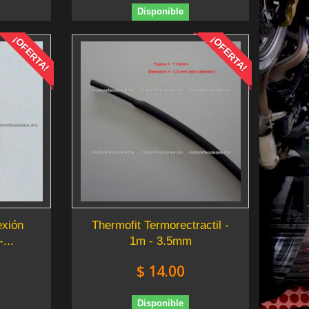
Disponible
¡OFERTA!
¡OFERTA!
exión
Thermofit Termorectractil -
...
1m - 3.5mm
$ 14.00
Disponible